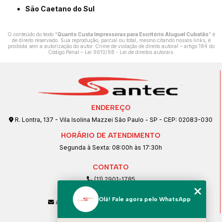
São Caetano do Sul
O conteúdo do texto "
Quanto Custa Impressoras para Escritório Aluguel Cubatão
" é
de direito reservado. Sua reprodução, parcial ou total, mesmo citando nossos links, é
proibida sem a autorização do autor. Crime de violação de direito autoral – artigo 184 do
Código Penal –
Lei 9610/98 - Lei de direitos autorais
.
ENDEREÇO
R. Lontra, 137 - Vila Isolina Mazzei São Paulo - SP - CEP: 02083-030
HORÁRIO DE ATENDIMENTO
Segunda à Sexta: 08:00h às 17:30h
CONTATO
(11) 2901-1785
(11) 99239-1832
Olá! Fale agora pelo WhatsApp
atendimento@santeccopiadoras.com.br
MENU