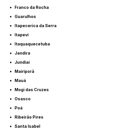
Franco da Rocha
Guarulhos
Itapecerica da Serra
Itapevi
Itaquaquecetuba
Jandira
Jundiaí
Mairiporã
Mauá
Mogi das Cruzes
Osasco
Poá
Ribeirão Pires
Santa Isabel