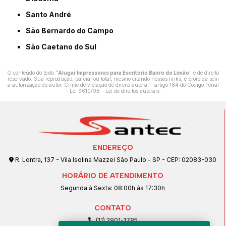
Santo André
São Bernardo do Campo
São Caetano do Sul
O conteúdo do texto "
Alugar Impressoras para Escritório Bairro do Limão
" é de direito
reservado. Sua reprodução, parcial ou total, mesmo citando nossos links, é proibida sem
a autorização do autor. Crime de violação de direito autoral – artigo 184 do Código Penal
–
Lei 9610/98 - Lei de direitos autorais
.
ENDEREÇO
R. Lontra, 137 - Vila Isolina Mazzei São Paulo - SP - CEP: 02083-030
HORÁRIO DE ATENDIMENTO
Segunda à Sexta: 08:00h às 17:30h
CONTATO
(11) 2901-1785