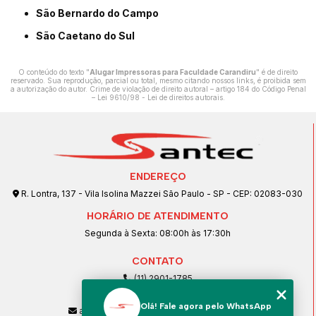
São Bernardo do Campo
São Caetano do Sul
O conteúdo do texto "
Alugar Impressoras para Faculdade Carandiru
" é de direito
reservado. Sua reprodução, parcial ou total, mesmo citando nossos links, é proibida sem
a autorização do autor. Crime de violação de direito autoral – artigo 184 do Código Penal
–
Lei 9610/98 - Lei de direitos autorais
.
ENDEREÇO
R. Lontra, 137 - Vila Isolina Mazzei São Paulo - SP - CEP: 02083-030
HORÁRIO DE ATENDIMENTO
Segunda à Sexta: 08:00h às 17:30h
CONTATO
(11) 2901-1785
(11) 99239-1832
Olá! Fale agora pelo WhatsApp
atendimento@santeccopiadoras.com.br