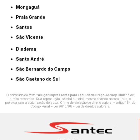
Mongaguá
Praia Grande
Santos
São Vicente
Diadema
Santo André
São Bernardo do Campo
São Caetano do Sul
O conteúdo do texto "
Alugar Impressoras para Faculdade Preço Jockey Club
" é de
direito reservado. Sua reprodução, parcial ou total, mesmo citando nossos links, é
proibida sem a autorização do autor. Crime de violação de direito autoral – artigo 184 do
Código Penal –
Lei 9610/98 - Lei de direitos autorais
.