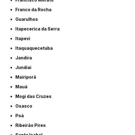
Franco da Rocha
Guarulhos
Itapecerica da Serra
Itapevi
Itaquaquecetuba
Jandira
Jundiaí
Mairiporã
Mauá
Mogi das Cruzes
Osasco
Poá
Ribeirão Pires
Santa Isabel