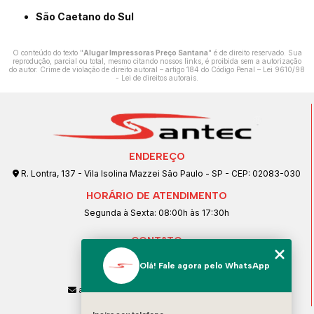
São Caetano do Sul
O conteúdo do texto "
Alugar Impressoras Preço Santana
" é de direito reservado. Sua
reprodução, parcial ou total, mesmo citando nossos links, é proibida sem a autorização
do autor. Crime de violação de direito autoral – artigo 184 do Código Penal –
Lei 9610/98
- Lei de direitos autorais
.
ENDEREÇO
R. Lontra, 137 - Vila Isolina Mazzei São Paulo - SP - CEP: 02083-030
HORÁRIO DE ATENDIMENTO
Segunda à Sexta: 08:00h às 17:30h
CONTATO
(11) 2901-1785
Olá! Fale agora pelo WhatsApp
(11) 99239-1832
atendimento@santeccopiadoras.com.br