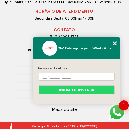
R. Lontra, 137 - Vila Isolina Mazzei São Paulo - SP - CEP: 02083-030
HORÁRIO DE ATENDIMENTO
Segunda à Sexta: 08:00h às 17:30h
CONTATO
(11) 2901-1785
(11) 99239-1832
Olá! Fale agora pelo WhatsApp
atendimento@santeccopiadoras.com.br
MENU
Insira seu telefone
Home
Empresa
SERVIÇOS
INICIAR CONVERSA
Contato
Categorias
1
Mapa do site
Copyright © Santec. (Lei 9610 de 19/02/1998)