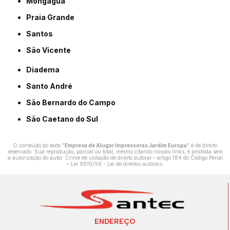
Mongaguá
Praia Grande
Santos
São Vicente
Diadema
Santo André
São Bernardo do Campo
São Caetano do Sul
O conteúdo do texto "
Empresa de Alugar Impressoras Jardim Europa
" é de direito
reservado. Sua reprodução, parcial ou total, mesmo citando nossos links, é proibida sem
a autorização do autor. Crime de violação de direito autoral – artigo 184 do Código Penal
–
Lei 9610/98 - Lei de direitos autorais
.
ENDEREÇO