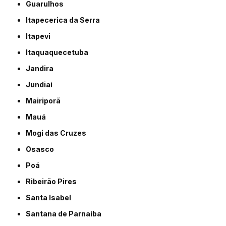
Guarulhos
Itapecerica da Serra
Itapevi
Itaquaquecetuba
Jandira
Jundiaí
Mairiporã
Mauá
Mogi das Cruzes
Osasco
Poá
Ribeirão Pires
Santa Isabel
Santana de Parnaíba