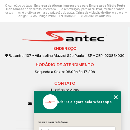
O conteúdo do texto "
Empresa de Alugar Impressoras para Empresa de Médio Porte
Consolação
" é de direito reservado. Sua reprodução, parcial ou total, mesmo citando
nossos links, é proibida sem a autorização do autor. Crime de violação de direito autoral –
artigo 184 do Código Penal –
Lei 9610/98 - Lei de direitos autorais
.
ENDEREÇO
R. Lontra, 137 - Vila Isolina Mazzei São Paulo - SP - CEP: 02083-030
HORÁRIO DE ATENDIMENTO
Segunda à Sexta: 08:00h às 17:30h
CONTATO
(11) 2901-1785
(11) 99239-1832
Olá! Fale agora pelo WhatsApp
atendimento@santeccopiadoras.com.br
MENU
Home
Insira seu telefone