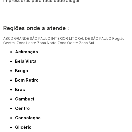
impressoras para faculdade alugar
Regiões onde a atende :
ABCD
GRANDE SÃO PAULO
INTERIOR
LITORAL DE SÃO PAULO
Região
Central
Zona Leste
Zona Norte
Zona Oeste
Zona Sul
Aclimação
Bela Vista
Bixiga
Bom Retiro
Brás
Cambuci
Centro
Consolação
Glicério