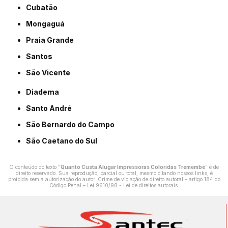
Cubatão
Mongaguá
Praia Grande
Santos
São Vicente
Diadema
Santo André
São Bernardo do Campo
São Caetano do Sul
O conteúdo do texto "
Quanto Custa Alugar Impressoras Coloridas Tremembé
" é de
direito reservado. Sua reprodução, parcial ou total, mesmo citando nossos links, é
proibida sem a autorização do autor. Crime de violação de direito autoral – artigo 184 do
Código Penal –
Lei 9610/98 - Lei de direitos autorais
.