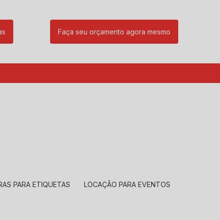
as
Faça seu orçamento agora mesmo
85
(11) 99239-1832
atendimento@santeccopiadoras.com.br
RAS PARA ETIQUETAS
LOCAÇÃO PARA EVENTOS