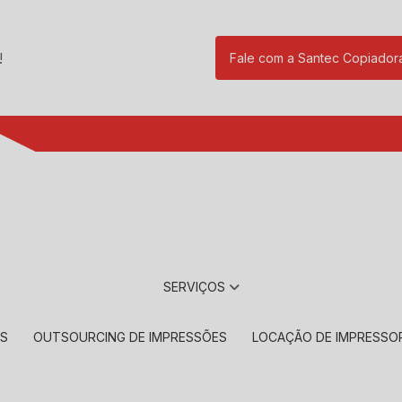
!
Fale com a Santec Copiador
(11) 2901-17
SERVIÇOS
RS
OUTSOURCING DE IMPRESSÕES
LOCAÇÃO DE IMPRESSO