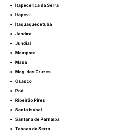
Itapecerica da Serra
Itapevi
Itaquaquecetuba
Jandira
Jundiaí
Mairiporã
Mauá
Mogi das Cruzes
Osasco
Poá
Ribeirão Pires
Santa Isabel
Santana de Parnaíba
Taboão da Serra