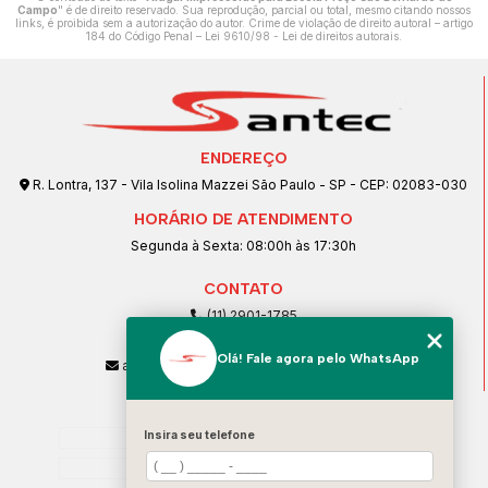
Campo
" é de direito reservado. Sua reprodução, parcial ou total, mesmo citando nossos
links, é proibida sem a autorização do autor. Crime de violação de direito autoral – artigo
184 do Código Penal –
Lei 9610/98 - Lei de direitos autorais
.
ENDEREÇO
R. Lontra, 137 - Vila Isolina Mazzei São Paulo - SP - CEP: 02083-030
HORÁRIO DE ATENDIMENTO
Segunda à Sexta: 08:00h às 17:30h
CONTATO
(11) 2901-1785
(11) 99239-1832
Olá! Fale agora pelo WhatsApp
atendimento@santeccopiadoras.com.br
MENU
Insira seu telefone
Home
Empresa