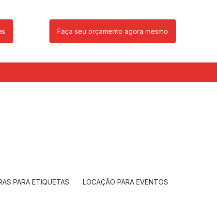
as
Faça seu orçamento agora mesmo
85
(11) 99239-1832
atendimento@santeccopiadoras.com.br
RAS PARA ETIQUETAS
LOCAÇÃO PARA EVENTOS