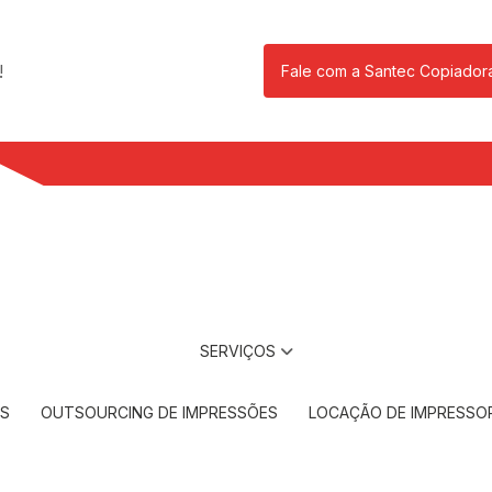
!
Fale com a Santec Copiador
(11) 2901-17
SERVIÇOS
RS
OUTSOURCING DE IMPRESSÕES
LOCAÇÃO DE IMPRESSO