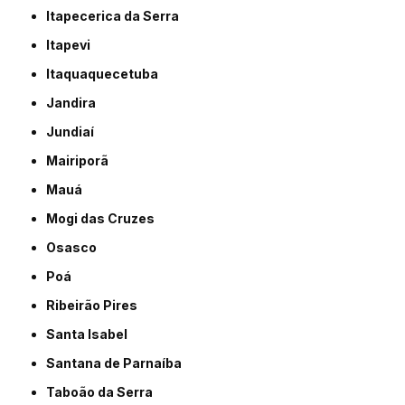
Itapecerica da Serra
Itapevi
Itaquaquecetuba
Jandira
Jundiaí
Mairiporã
Mauá
Mogi das Cruzes
Osasco
Poá
Ribeirão Pires
Santa Isabel
Santana de Parnaíba
Taboão da Serra