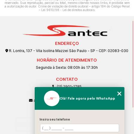
reservado. Sua reprodução, parcial ou total, mesmo citando nossos links, é proibida sem
a autorização do autor. Crime de violação de direito autoral – artigo 184 do Código Penal
–
Lei 9610/98 - Lei de direitos autorais
.
ENDEREÇO
R. Lontra, 137 - Vila Isolina Mazzei São Paulo - SP - CEP: 02083-030
HORÁRIO DE ATENDIMENTO
Segunda à Sexta: 08:00h às 17:30h
CONTATO
(11) 2901-1785
(11) 99239-1832
Olá! Fale agora pelo WhatsApp
atendimento@santeccopiadoras.com.br
MENU
Insira seu telefone
Home
Empresa