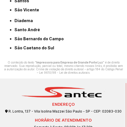
Santos
São Vicente
Diadema
Santo André
São Bernardo do Campo
São Caetano do Sul
O conteúdo do texto "
Impressora para Empresa de Grande Porte Luz
" é de direito
reservado. Sua reprodução, parcial ou total, mesmo citando nossos links, é proibida sem
a autorização do autor. Crime de violação de direito autoral – artigo 184 do Código Penal
–
Lei 9610/98 - Lei de direitos autorais
.
ENDEREÇO
R. Lontra, 137 - Vila Isolina Mazzei São Paulo - SP - CEP: 02083-030
HORÁRIO DE ATENDIMENTO