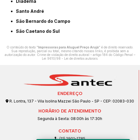
Diadema
Santo André
São Bernardo do Campo
São Caetano do Sul
O conteúdo do texto "
Impressoras para Aluguel Preço Arujá
" é de direito reservado.
Sua reprodução, parcial ou total, mesmo citando nossos links, é proibida sem a
autorização do autor. Crime de violação de direito autoral – artigo 184 do Código Penal –
Lei 9610/98 - Lei de direitos autorais
.
ENDEREÇO
R. Lontra, 137 - Vila Isolina Mazzei São Paulo - SP - CEP: 02083-030
HORÁRIO DE ATENDIMENTO
Segunda à Sexta: 08:00h às 17:30h
CONTATO
(11) 2901-1785