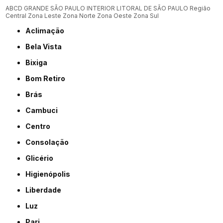
ABCD
GRANDE SÃO PAULO
INTERIOR
LITORAL DE SÃO PAULO
Região
Central
Zona Leste
Zona Norte
Zona Oeste
Zona Sul
Aclimação
Bela Vista
Bixiga
Bom Retiro
Brás
Cambuci
Centro
Consolação
Glicério
Higienópolis
Liberdade
Luz
Pari