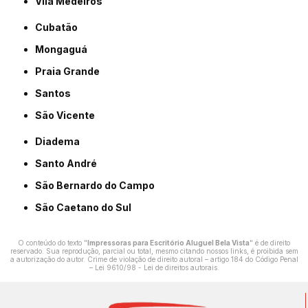
Vila Medeiros
Cubatão
Mongaguá
Praia Grande
Santos
São Vicente
Diadema
Santo André
São Bernardo do Campo
São Caetano do Sul
O conteúdo do texto "
Impressoras para Escritório Aluguel Bela Vista
" é de direito
reservado. Sua reprodução, parcial ou total, mesmo citando nossos links, é proibida sem
a autorização do autor. Crime de violação de direito autoral – artigo 184 do Código Penal
–
Lei 9610/98 - Lei de direitos autorais
.