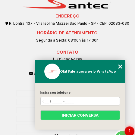
ENDEREÇO
R. Lontra, 137 - Vila Isolina Mazzei São Paulo - SP - CEP: 02083-030
HORÁRIO DE ATENDIMENTO
Segunda à Sexta: 08:00h às 17:30h
CONTATO
(11) 2901-1785
(11) 99239-1832
Olá! Fale agora pelo WhatsApp
atendimento@santeccopiadoras.com.br
MENU
Home
Insira seu telefone
Empresa
SERVIÇOS
INICIAR CONVERSA
Contato
Categorias
1