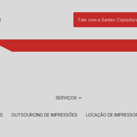
!
Fale com a Santec Copiador
(11) 2901-17
SERVIÇOS
RS
OUTSOURCING DE IMPRESSÕES
LOCAÇÃO DE IMPRESSO