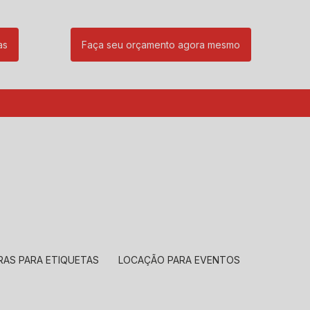
as
Faça seu orçamento agora mesmo
85
(11) 99239-1832
atendimento@santeccopiadoras.com.br
RAS PARA ETIQUETAS
LOCAÇÃO PARA EVENTOS