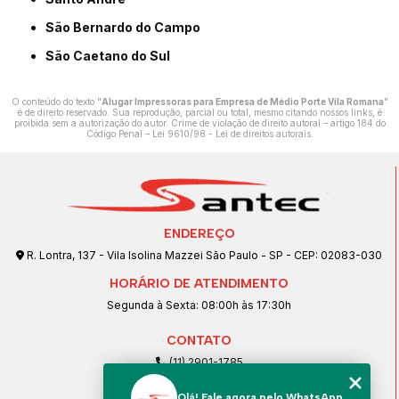
São Bernardo do Campo
São Caetano do Sul
O conteúdo do texto "
Alugar Impressoras para Empresa de Médio Porte Vila Romana
"
é de direito reservado. Sua reprodução, parcial ou total, mesmo citando nossos links, é
proibida sem a autorização do autor. Crime de violação de direito autoral – artigo 184 do
Código Penal –
Lei 9610/98 - Lei de direitos autorais
.
ENDEREÇO
R. Lontra, 137 - Vila Isolina Mazzei São Paulo - SP - CEP: 02083-030
HORÁRIO DE ATENDIMENTO
Segunda à Sexta: 08:00h às 17:30h
CONTATO
(11) 2901-1785
(11) 99239-1832
Olá! Fale agora pelo WhatsApp