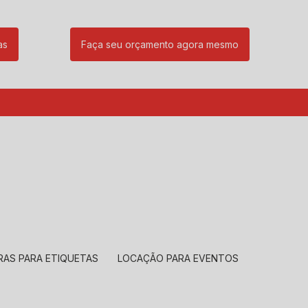
as
Faça seu orçamento agora mesmo
85
(11) 99239-1832
atendimento@santeccopiadoras.com.br
RAS PARA ETIQUETAS
LOCAÇÃO PARA EVENTOS