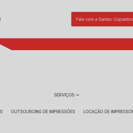
!
Fale com a Santec Copiador
(11) 2901-17
SERVIÇOS
RS
OUTSOURCING DE IMPRESSÕES
LOCAÇÃO DE IMPRESSO