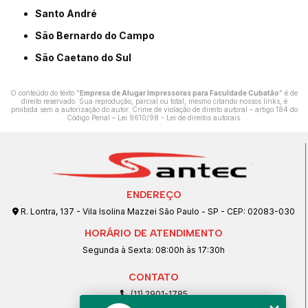
Santo André
São Bernardo do Campo
São Caetano do Sul
O conteúdo do texto "
Empresa de Alugar Impressoras para Faculdade Cubatão
" é de
direito reservado. Sua reprodução, parcial ou total, mesmo citando nossos links, é
proibida sem a autorização do autor. Crime de violação de direito autoral – artigo 184 do
Código Penal –
Lei 9610/98 - Lei de direitos autorais
.
ENDEREÇO
R. Lontra, 137 - Vila Isolina Mazzei São Paulo - SP - CEP: 02083-030
HORÁRIO DE ATENDIMENTO
Segunda à Sexta: 08:00h às 17:30h
CONTATO
(11) 2901-1785