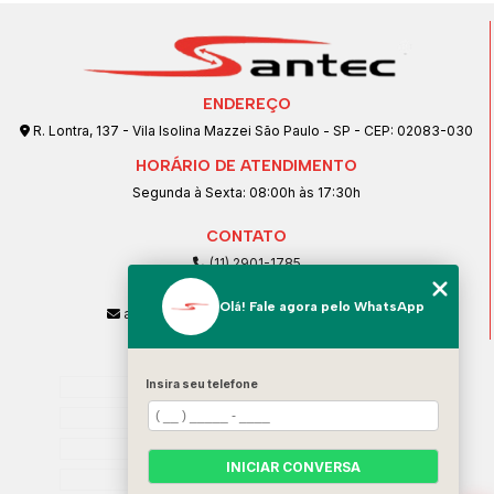
ENDEREÇO
R. Lontra, 137 - Vila Isolina Mazzei São Paulo - SP - CEP: 02083-030
HORÁRIO DE ATENDIMENTO
Segunda à Sexta: 08:00h às 17:30h
CONTATO
(11) 2901-1785
(11) 99239-1832
Olá! Fale agora pelo WhatsApp
atendimento@santeccopiadoras.com.br
MENU
Insira seu telefone
Home
Empresa
SERVIÇOS
INICIAR CONVERSA
Contato