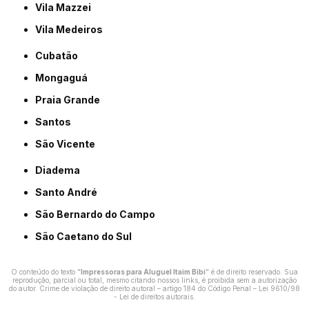
Vila Mazzei
Vila Medeiros
Cubatão
Mongaguá
Praia Grande
Santos
São Vicente
Diadema
Santo André
São Bernardo do Campo
São Caetano do Sul
O conteúdo do texto "
Impressoras para Aluguel Itaim Bibi
" é de direito reservado. Sua
reprodução, parcial ou total, mesmo citando nossos links, é proibida sem a autorização
do autor. Crime de violação de direito autoral – artigo 184 do Código Penal –
Lei 9610/98
- Lei de direitos autorais
.