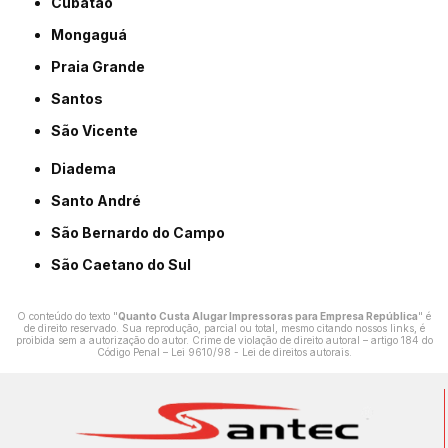
Cubatão
Mongaguá
Praia Grande
Santos
São Vicente
Diadema
Santo André
São Bernardo do Campo
São Caetano do Sul
O conteúdo do texto "
Quanto Custa Alugar Impressoras para Empresa República
" é
de direito reservado. Sua reprodução, parcial ou total, mesmo citando nossos links, é
proibida sem a autorização do autor. Crime de violação de direito autoral – artigo 184 do
Código Penal –
Lei 9610/98 - Lei de direitos autorais
.