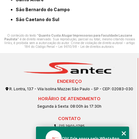
São Bernardo do Campo
São Caetano do Sul
O conteúdo do texto "
Quanto Custa Alugar Impressoras para Faculdade Lauzane
Paulista
" é de direito reservado. Sua reprodução, parcial ou total, mesmo citando nossos
links, é proibida sem a autorização do autor. Crime de violação de direito autoral – artigo
184 do Código Penal –
Lei 9610/98 - Lei de direitos autorais
.
ENDEREÇO
R. Lontra, 137 - Vila Isolina Mazzei São Paulo - SP - CEP: 02083-030
HORÁRIO DE ATENDIMENTO
Segunda à Sexta: 08:00h às 17:30h
CONTATO
(11) 2901-1785
(11) 99239-1832
Olá! Fale agora pelo WhatsApp