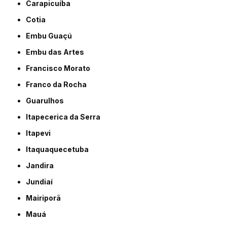
Carapicuíba
Cotia
Embu Guaçú
Embu das Artes
Francisco Morato
Franco da Rocha
Guarulhos
Itapecerica da Serra
Itapevi
Itaquaquecetuba
Jandira
Jundiaí
Mairiporã
Mauá