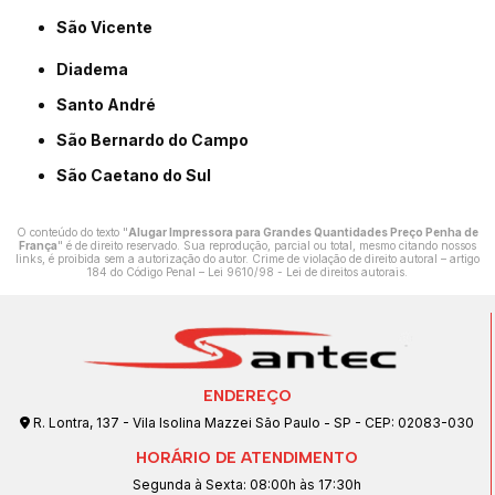
São Vicente
Diadema
Santo André
São Bernardo do Campo
São Caetano do Sul
O conteúdo do texto "
Alugar Impressora para Grandes Quantidades Preço Penha de
França
" é de direito reservado. Sua reprodução, parcial ou total, mesmo citando nossos
links, é proibida sem a autorização do autor. Crime de violação de direito autoral – artigo
184 do Código Penal –
Lei 9610/98 - Lei de direitos autorais
.
ENDEREÇO
R. Lontra, 137 - Vila Isolina Mazzei São Paulo - SP - CEP: 02083-030
HORÁRIO DE ATENDIMENTO
Segunda à Sexta: 08:00h às 17:30h