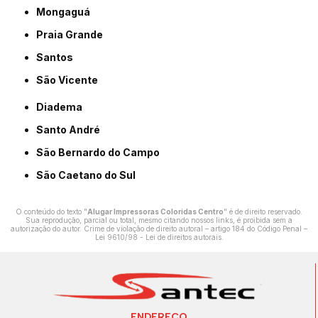
Mongaguá
Praia Grande
Santos
São Vicente
Diadema
Santo André
São Bernardo do Campo
São Caetano do Sul
O conteúdo do texto "
Alugar Impressoras Coloridas Centro
" é de direito reservado.
Sua reprodução, parcial ou total, mesmo citando nossos links, é proibida sem a
autorização do autor. Crime de violação de direito autoral – artigo 184 do Código Penal –
Lei 9610/98 - Lei de direitos autorais
.
ENDEREÇO