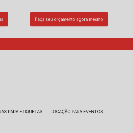
as
Faça seu orçamento agora mesmo
85
(11) 99239-1832
atendimento@santeccopiadoras.com.br
RAS PARA ETIQUETAS
LOCAÇÃO PARA EVENTOS