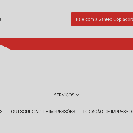
!
Fale com a Santec Copiador
(11) 2901-17
SERVIÇOS
RS
OUTSOURCING DE IMPRESSÕES
LOCAÇÃO DE IMPRESSO