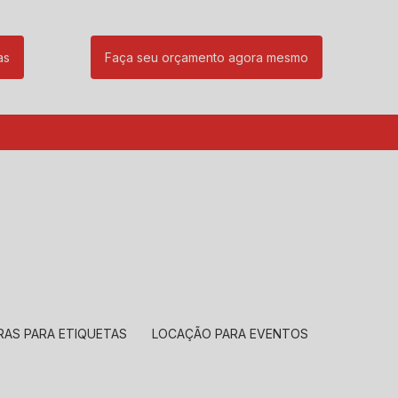
as
Faça seu orçamento agora mesmo
85
(11) 99239-1832
atendimento@santeccopiadoras.com.br
RAS PARA ETIQUETAS
LOCAÇÃO PARA EVENTOS