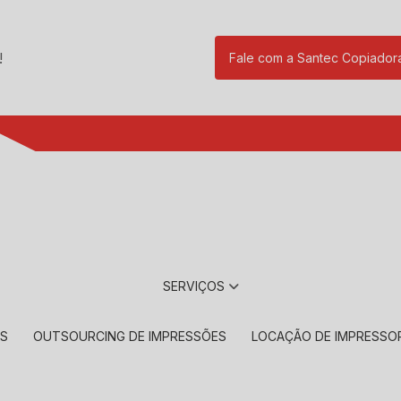
!
Fale com a Santec Copiador
(11) 2901-17
SERVIÇOS
RS
OUTSOURCING DE IMPRESSÕES
LOCAÇÃO DE IMPRESSO