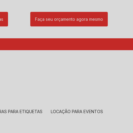
as
Faça seu orçamento agora mesmo
85
(11) 99239-1832
atendimento@santeccopiadoras.com.br
RAS PARA ETIQUETAS
LOCAÇÃO PARA EVENTOS