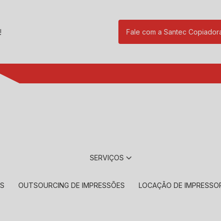
!
Fale com a Santec Copiador
(11) 2901-17
SERVIÇOS
RS
OUTSOURCING DE IMPRESSÕES
LOCAÇÃO DE IMPRESSO