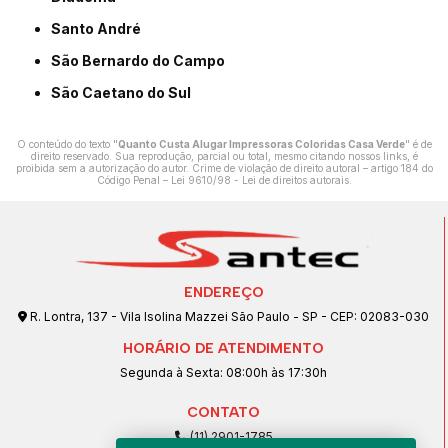
Santo André
São Bernardo do Campo
São Caetano do Sul
O conteúdo do texto "
Quanto Custa Alugar Impressoras Coloridas Casa Verde
" é de
direito reservado. Sua reprodução, parcial ou total, mesmo citando nossos links, é
proibida sem a autorização do autor. Crime de violação de direito autoral – artigo 184 do
Código Penal –
Lei 9610/98 - Lei de direitos autorais
.
ENDEREÇO
R. Lontra, 137 - Vila Isolina Mazzei São Paulo - SP - CEP: 02083-030
HORÁRIO DE ATENDIMENTO
Segunda à Sexta: 08:00h às 17:30h
CONTATO
(11) 2901-1785