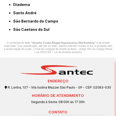
Diadema
Santo André
São Bernardo do Campo
São Caetano do Sul
O conteúdo do texto "
Quanto Custa Alugar Impressoras Vila Romana
" é de direito
reservado. Sua reprodução, parcial ou total, mesmo citando nossos links, é proibida sem
a autorização do autor. Crime de violação de direito autoral – artigo 184 do Código Penal
–
Lei 9610/98 - Lei de direitos autorais
.
ENDEREÇO
R. Lontra, 137 - Vila Isolina Mazzei São Paulo - SP - CEP: 02083-030
HORÁRIO DE ATENDIMENTO
Segunda à Sexta: 08:00h às 17:30h
CONTATO