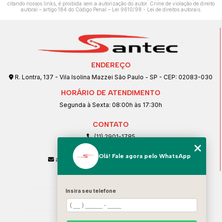
citando nossos links, é proibida sem a autorização do autor. Crime de violação de direito
autoral – artigo 184 do Código Penal –
Lei 9610/98 - Lei de direitos autorais
.
ENDEREÇO
R. Lontra, 137 - Vila Isolina Mazzei São Paulo - SP - CEP: 02083-030
HORÁRIO DE ATENDIMENTO
Segunda à Sexta: 08:00h às 17:30h
CONTATO
(11) 2901-1785
(11) 99239-1832
Olá! Fale agora pelo WhatsApp
atendimento@santeccopiadoras.com.br
MENU
Insira seu telefone
Home
Empresa
SERVIÇOS