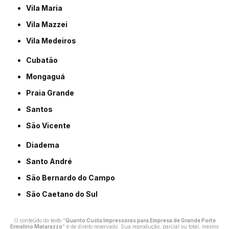
Vila Maria
Vila Mazzei
Vila Medeiros
Cubatão
Mongaguá
Praia Grande
Santos
São Vicente
Diadema
Santo André
São Bernardo do Campo
São Caetano do Sul
O conteúdo do texto "
Quanto Custa Impressoras para Empresa de Grande Porte
Ermelino Matarazzo
" é de direito reservado. Sua reprodução, parcial ou total, mesmo