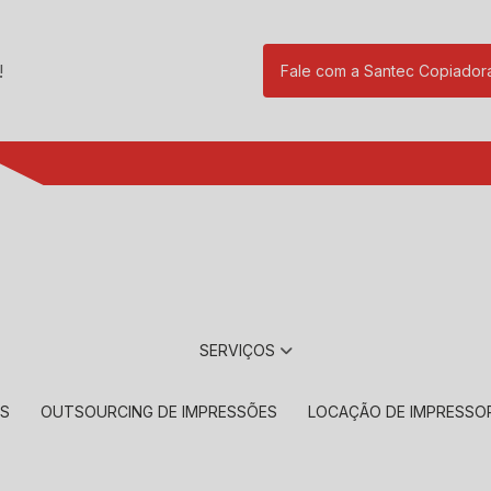
!
Fale com a Santec Copiador
(11) 2901-17
SERVIÇOS
RS
OUTSOURCING DE IMPRESSÕES
LOCAÇÃO DE IMPRESSO