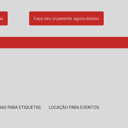
as
Faça seu orçamento agora mesmo
85
(11) 99239-1832
atendimento@santeccopiadoras.com.br
RAS PARA ETIQUETAS
LOCAÇÃO PARA EVENTOS