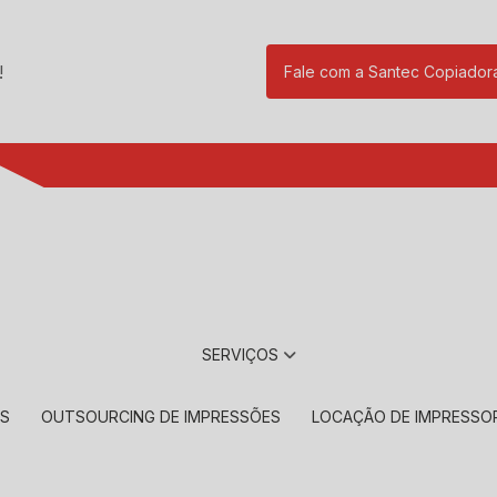
!
Fale com a Santec Copiador
(11) 2901-17
SERVIÇOS
RS
OUTSOURCING DE IMPRESSÕES
LOCAÇÃO DE IMPRESSO