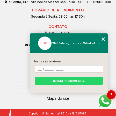
R. Lontra, 137 - Vila Isolina Mazzei São Paulo - SP - CEP: 02083-030
HORÁRIO DE ATENDIMENTO
Segunda à Sexta: 08:00h às 17:30h
CONTATO
(11) 2901-1785
(11) 99239-1832
Olá! Fale agora pelo WhatsApp
atendimento@santeccopiadoras.com.br
MENU
Insira seu telefone
Home
Empresa
SERVIÇOS
INICIAR CONVERSA
Contato
Categorias
1
Mapa do site
Copyright © Santec. (Lei 9610 de 19/02/1998)