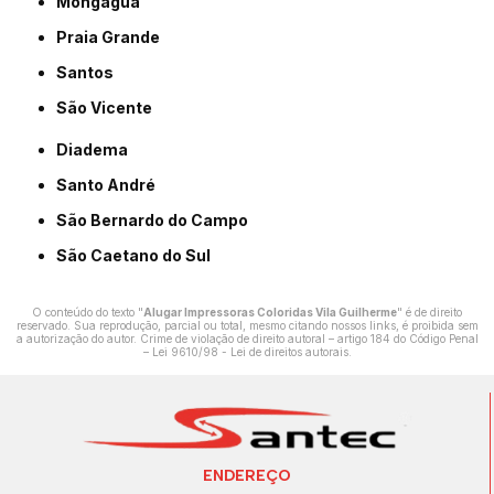
Mongaguá
Praia Grande
Santos
São Vicente
Diadema
Santo André
São Bernardo do Campo
São Caetano do Sul
O conteúdo do texto "
Alugar Impressoras Coloridas Vila Guilherme
" é de direito
reservado. Sua reprodução, parcial ou total, mesmo citando nossos links, é proibida sem
a autorização do autor. Crime de violação de direito autoral – artigo 184 do Código Penal
–
Lei 9610/98 - Lei de direitos autorais
.
ENDEREÇO