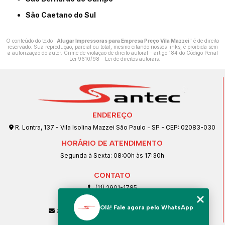
São Caetano do Sul
O conteúdo do texto "
Alugar Impressoras para Empresa Preço Vila Mazzei
" é de direito
reservado. Sua reprodução, parcial ou total, mesmo citando nossos links, é proibida sem
a autorização do autor. Crime de violação de direito autoral – artigo 184 do Código Penal
–
Lei 9610/98 - Lei de direitos autorais
.
ENDEREÇO
R. Lontra, 137 - Vila Isolina Mazzei São Paulo - SP - CEP: 02083-030
HORÁRIO DE ATENDIMENTO
Segunda à Sexta: 08:00h às 17:30h
CONTATO
(11) 2901-1785
(11) 99239-1832
Olá! Fale agora pelo WhatsApp
atendimento@santeccopiadoras.com.br