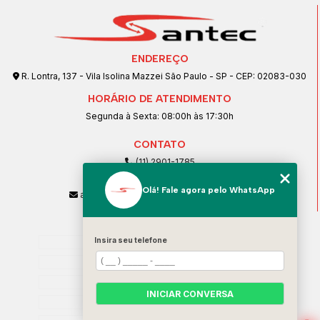
ENDEREÇO
R. Lontra, 137 - Vila Isolina Mazzei São Paulo - SP - CEP: 02083-030
HORÁRIO DE ATENDIMENTO
Segunda à Sexta: 08:00h às 17:30h
CONTATO
(11) 2901-1785
(11) 99239-1832
Olá! Fale agora pelo WhatsApp
atendimento@santeccopiadoras.com.br
MENU
Insira seu telefone
Home
Empresa
SERVIÇOS
INICIAR CONVERSA
Contato