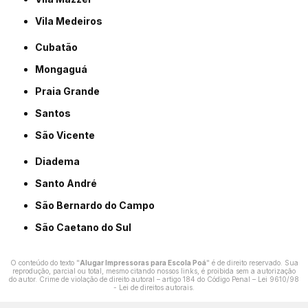
Vila Medeiros
Cubatão
Mongaguá
Praia Grande
Santos
São Vicente
Diadema
Santo André
São Bernardo do Campo
São Caetano do Sul
O conteúdo do texto "
Alugar Impressoras para Escola Poá
" é de direito reservado. Sua
reprodução, parcial ou total, mesmo citando nossos links, é proibida sem a autorização
do autor. Crime de violação de direito autoral – artigo 184 do Código Penal –
Lei 9610/98
- Lei de direitos autorais
.