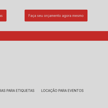
as
Faça seu orçamento agora mesmo
85
(11) 99239-1832
atendimento@santeccopiadoras.com.br
RAS PARA ETIQUETAS
LOCAÇÃO PARA EVENTOS