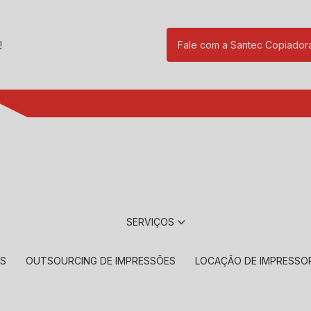
!
Fale com a Santec Copiador
(11) 2901-17
SERVIÇOS
RS
OUTSOURCING DE IMPRESSÕES
LOCAÇÃO DE IMPRESSO