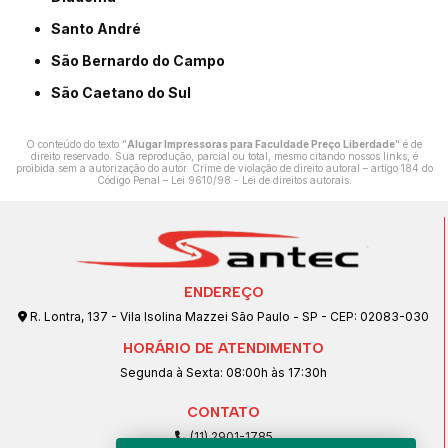
Santo André
São Bernardo do Campo
São Caetano do Sul
O conteúdo do texto "
Alugar Impressoras para Faculdade Preço Liberdade
" é de
direito reservado. Sua reprodução, parcial ou total, mesmo citando nossos links, é
proibida sem a autorização do autor. Crime de violação de direito autoral – artigo 184 do
Código Penal –
Lei 9610/98 - Lei de direitos autorais
.
ENDEREÇO
R. Lontra, 137 - Vila Isolina Mazzei São Paulo - SP - CEP: 02083-030
HORÁRIO DE ATENDIMENTO
Segunda à Sexta: 08:00h às 17:30h
CONTATO
(11) 2901-1785