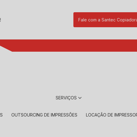
!
Fale com a Santec Copiador
(11) 2901-17
SERVIÇOS
RS
OUTSOURCING DE IMPRESSÕES
LOCAÇÃO DE IMPRESSO