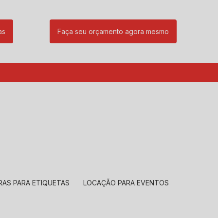
as
Faça seu orçamento agora mesmo
85
(11) 99239-1832
atendimento@santeccopiadoras.com.br
RAS PARA ETIQUETAS
LOCAÇÃO PARA EVENTOS