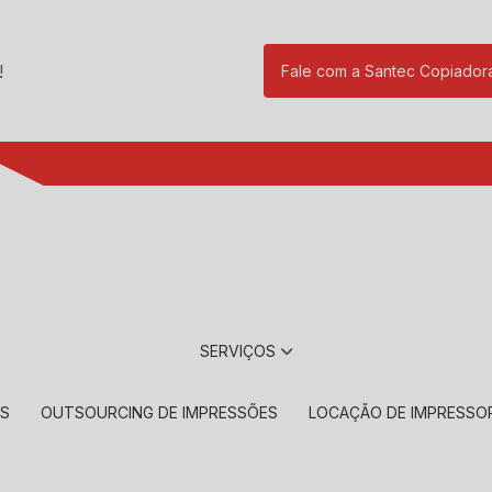
!
Fale com a Santec Copiador
(11) 2901-17
SERVIÇOS
RS
OUTSOURCING DE IMPRESSÕES
LOCAÇÃO DE IMPRESSO