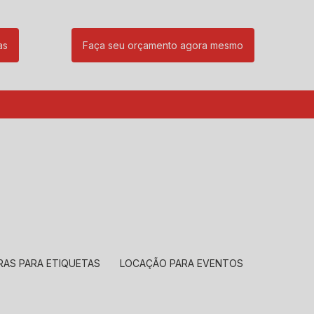
as
Faça seu orçamento agora mesmo
85
(11) 99239-1832
atendimento@santeccopiadoras.com.br
RAS PARA ETIQUETAS
LOCAÇÃO PARA EVENTOS