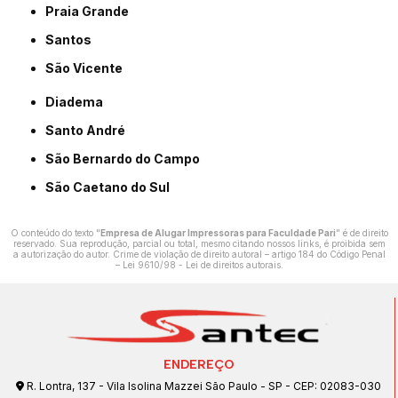
Praia Grande
Santos
São Vicente
Diadema
Santo André
São Bernardo do Campo
São Caetano do Sul
O conteúdo do texto "
Empresa de Alugar Impressoras para Faculdade Pari
" é de direito
reservado. Sua reprodução, parcial ou total, mesmo citando nossos links, é proibida sem
a autorização do autor. Crime de violação de direito autoral – artigo 184 do Código Penal
–
Lei 9610/98 - Lei de direitos autorais
.
ENDEREÇO
R. Lontra, 137 - Vila Isolina Mazzei São Paulo - SP - CEP: 02083-030