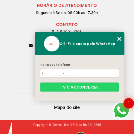
HORÁRIO DE ATENDIMENTO
Segunda à Sexta: 08:00h às 17:30h
CONTATO
(11) 2901-1785
(11) 99239-1832
Olá! Fale agora pelo WhatsApp
atendimento@santeccopiadoras.com.br
MENU
Insira seu telefone
Home
Empresa
SERVIÇOS
INICIAR CONVERSA
Contato
Categorias
1
Mapa do site
Copyright © Santec. (Lei 9610 de 19/02/1998)