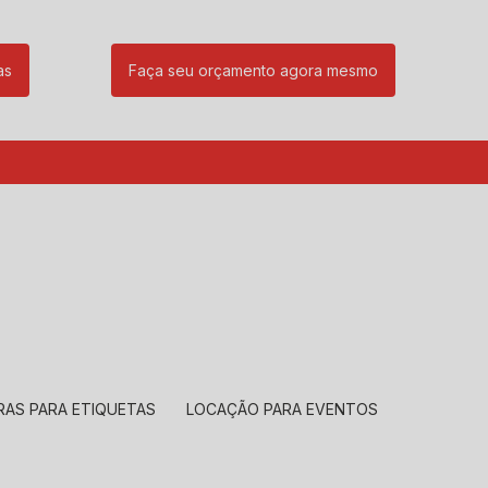
as
Faça seu orçamento agora mesmo
85
(11) 99239-1832
atendimento@santeccopiadoras.com.br
RAS PARA ETIQUETAS
LOCAÇÃO PARA EVENTOS