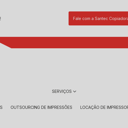
!
Fale com a Santec Copiador
(11) 2901-17
SERVIÇOS
RS
OUTSOURCING DE IMPRESSÕES
LOCAÇÃO DE IMPRESSO