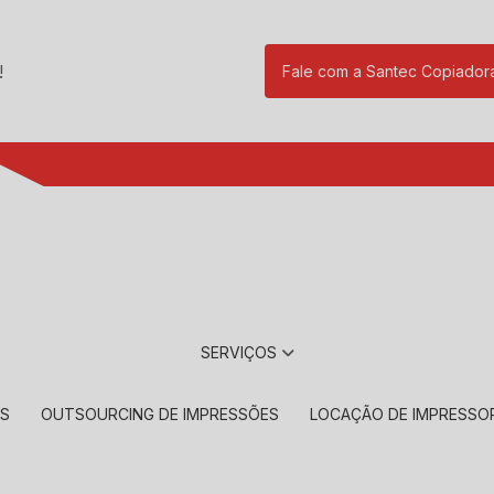
!
Fale com a Santec Copiador
(11) 2901-17
SERVIÇOS
RS
OUTSOURCING DE IMPRESSÕES
LOCAÇÃO DE IMPRESSO