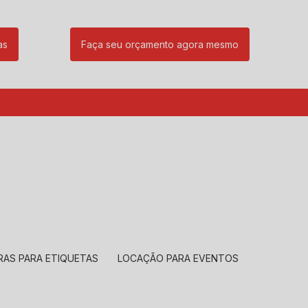
as
Faça seu orçamento agora mesmo
85
(11) 99239-1832
atendimento@santeccopiadoras.com.br
RAS PARA ETIQUETAS
LOCAÇÃO PARA EVENTOS