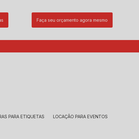
as
Faça seu orçamento agora mesmo
85
(11) 99239-1832
atendimento@santeccopiadoras.com.br
RAS PARA ETIQUETAS
LOCAÇÃO PARA EVENTOS