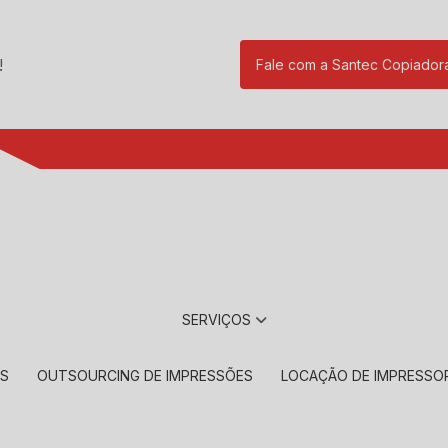
!
Fale com a Santec Copiador
(11) 2901-17
SERVIÇOS
RS
OUTSOURCING DE IMPRESSÕES
LOCAÇÃO DE IMPRESSO