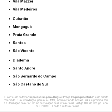
Vila Mazzei
Vila Medeiros
Cubatão
Mongaguá
Praia Grande
Santos
São Vicente
Diadema
Santo André
São Bernardo do Campo
São Caetano do Sul
O conteúdo do texto "
Impressoras para Aluguel Preço Itaquaquecetuba
" é de direito
reservado. Sua reprodução, parcial ou total, mesmo citando nossos links, é proibida sem
a autorização do autor. Crime de violação de direito autoral – artigo 184 do Código Penal
–
Lei 9610/98 - Lei de direitos autorais
.