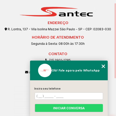
ENDEREÇO
R. Lontra, 137 - Vila Isolina Mazzei São Paulo - SP - CEP: 02083-030
HORÁRIO DE ATENDIMENTO
Segunda à Sexta: 08:00h às 17:30h
CONTATO
(11) 2901-1785
(11) 99239-1832
Olá! Fale agora pelo WhatsApp
atendimento@santeccopiadoras.com.br
MENU
Insira seu telefone
Home
Empresa
SERVIÇOS
INICIAR CONVERSA
Contato