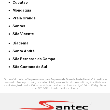
Cubatão
Mongaguá
Praia Grande
Santos
São Vicente
Diadema
Santo André
São Bernardo do Campo
São Caetano do Sul
O conteúdo do texto "
Impressoras para Empresa de Grande Porte Limeira
" é de direito
reservado. Sua reprodução, parcial ou total, mesmo citando nossos links, é proibida sem
a autorização do autor. Crime de violação de direito autoral – artigo 184 do Código Penal
–
Lei 9610/98 - Lei de direitos autorais
.