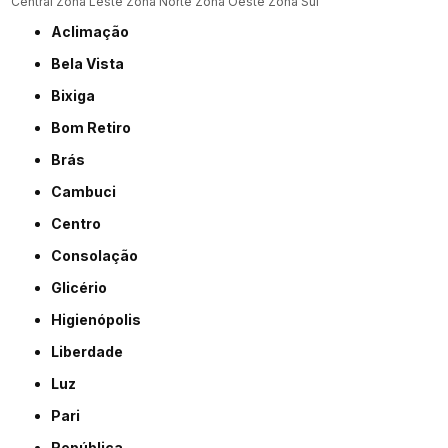
Central
Zona Leste
Zona Norte
Zona Oeste
Zona Sul
Aclimação
Bela Vista
Bixiga
Bom Retiro
Brás
Cambuci
Centro
Consolação
Glicério
Higienópolis
Liberdade
Luz
Pari
República