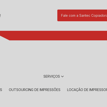
!
Fale com a Santec Copiador
(11) 2901-17
SERVIÇOS
RS
OUTSOURCING DE IMPRESSÕES
LOCAÇÃO DE IMPRESSO