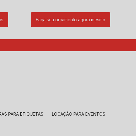
as
Faça seu orçamento agora mesmo
85
(11) 99239-1832
atendimento@santeccopiadoras.com.br
RAS PARA ETIQUETAS
LOCAÇÃO PARA EVENTOS