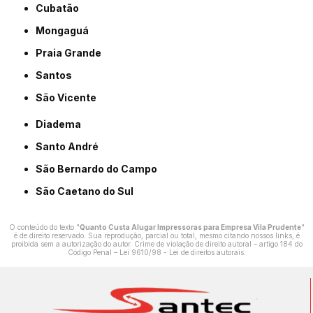
Cubatão
Mongaguá
Praia Grande
Santos
São Vicente
Diadema
Santo André
São Bernardo do Campo
São Caetano do Sul
O conteúdo do texto "
Quanto Custa Alugar Impressoras para Empresa Vila Prudente
"
é de direito reservado. Sua reprodução, parcial ou total, mesmo citando nossos links, é
proibida sem a autorização do autor. Crime de violação de direito autoral – artigo 184 do
Código Penal –
Lei 9610/98 - Lei de direitos autorais
.