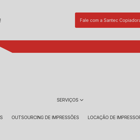
!
Fale com a Santec Copiador
(11) 2901-17
SERVIÇOS
RS
OUTSOURCING DE IMPRESSÕES
LOCAÇÃO DE IMPRESSO