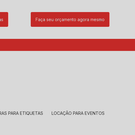
as
Faça seu orçamento agora mesmo
85
(11) 99239-1832
atendimento@santeccopiadoras.com.br
RAS PARA ETIQUETAS
LOCAÇÃO PARA EVENTOS