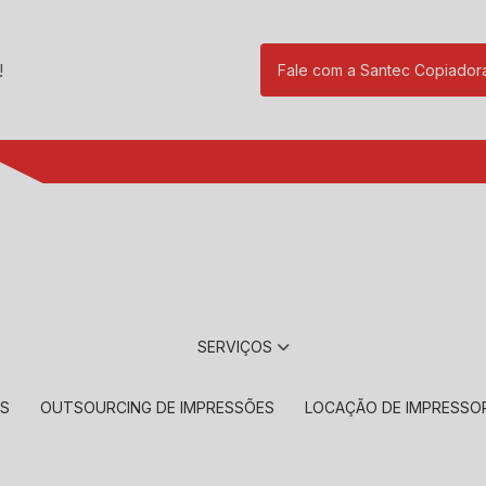
!
Fale com a Santec Copiador
(11) 2901-17
SERVIÇOS
RS
OUTSOURCING DE IMPRESSÕES
LOCAÇÃO DE IMPRESSO