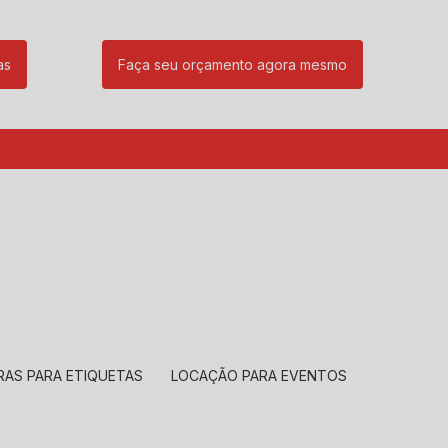
as
Faça seu orçamento agora mesmo
85
(11) 99239-1832
atendimento@santeccopiadoras.com.br
RAS PARA ETIQUETAS
LOCAÇÃO PARA EVENTOS