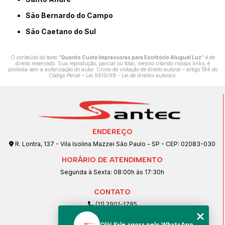
São Bernardo do Campo
São Caetano do Sul
O conteúdo do texto "
Quanto Custa Impressoras para Escritório Aluguel Luz
" é de
direito reservado. Sua reprodução, parcial ou total, mesmo citando nossos links, é
proibida sem a autorização do autor. Crime de violação de direito autoral – artigo 184 do
Código Penal –
Lei 9610/98 - Lei de direitos autorais
.
ENDEREÇO
R. Lontra, 137 - Vila Isolina Mazzei São Paulo - SP - CEP: 02083-030
HORÁRIO DE ATENDIMENTO
Segunda à Sexta: 08:00h às 17:30h
CONTATO
(11) 2901-1785
(11) 99239-1832
Olá! Fale agora pelo WhatsApp